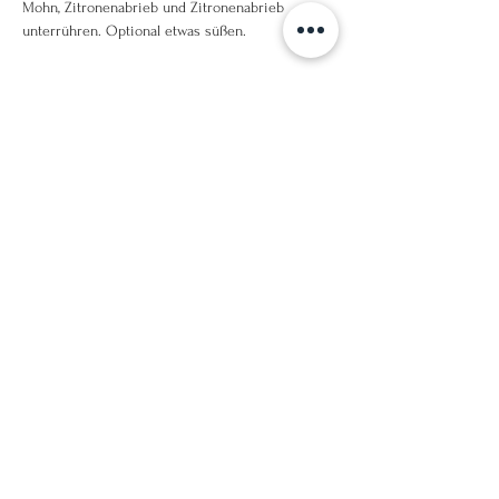
Mohn, Zitronenabrieb und Zitronenabrieb 
unterrühren. Optional etwas süßen. 
Schritt 3
Das Joghurt in einer Schüssel anrichten und mit 
den Himbeeren garnieren. 
Dieses Frühstück lässt sich auch ideal bereits 
am Vorabend zubereiten und kann am nächsten 
Morgen direkt genossen werden. Es ist somit 
auch ideal als Meal-Prep für unterwegs geeignet. 
Previous
Next
Obkirchergasse 38/4/3, A-1190 Wien