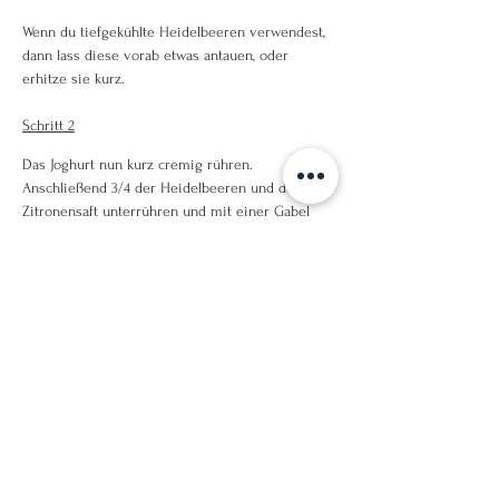
Wenn du tiefgekühlte Heidelbeeren verwendest, 
dann lass diese vorab etwas antauen, oder 
erhitze sie kurz. 
Schritt 2
Das Joghurt nun kurz cremig rühren. 
Anschließend 3/4 der Heidelbeeren und den 
Zitronensaft unterrühren und mit einer Gabel 
grob zerdrücken. 
Schritt 4
Das fertige Joghurt mit den restlichen 
Heidelbeeren garnieren und den Toppings 
bestreuen. 
Das Joghurt lässt sich auch super am Vortag 
vorbereiten und eignet sich als perfektes 