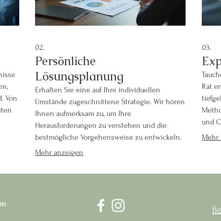
02.
03.
Persönliche
Exp
Lösungsplanung
nisse
Tauche
en,
Rat er
Erhalten Sie eine auf Ihre individuellen
d. Von
tiefg
Umstände zugeschnittene Strategie. Wir hören
iten
Metho
Ihnen aufmerksam zu, um Ihre
und C
Herausforderungen zu verstehen und die
von u
bestmögliche Vorgehensweise zu entwickeln.
Mehr 
entsc
Dieses Paket hilft Ihnen, klare Ziele zu setzen
Mehr anzeigen
und einen Weg dorthin zu finden. Beginnen
Sie noch heute mit der Gestaltung Ihrer
Zukunft.
en
B