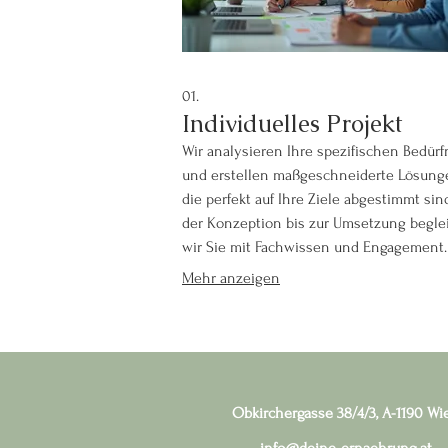
01.
Individuelles Projekt
Wir analysieren Ihre spezifischen Bedürf
und erstellen maßgeschneiderte Lösung
die perfekt auf Ihre Ziele abgestimmt sin
der Konzeption bis zur Umsetzung begle
wir Sie mit Fachwissen und Engagement.
Lassen Sie uns gemeinsam Ihr nächstes
Mehr anzeigen
Projekt zum Erfolg führen.
Obkirchergasse 38/4/3, A-1190 Wi
info@deine-ernaehrung.at