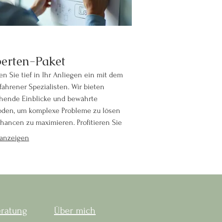
erten-Paket
n Sie tief in Ihr Anliegen ein mit dem
fahrener Spezialisten. Wir bieten
ehende Einblicke und bewährte
den, um komplexe Probleme zu lösen
hancen zu maximieren. Profitieren Sie
nserem kollektiven Wissen für Ihre
anzeigen
heidenden Momente.
eratung
Über mich