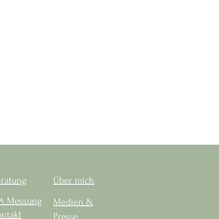
eratung
Über mich
IA Messung
Medien &
ntakt
Presse